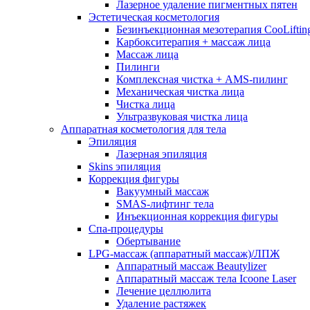
Лазерное удаление пигментных пятен
Эстетическая косметология
Безинъекционная мезотерапия CooLiftin
Карбокситерапия + массаж лица
Массаж лица
Пилинги
Комплексная чистка + AMS-пилинг
Механическая чистка лица
Чистка лица
Ультразвуковая чистка лица
Аппаратная косметология для тела
Эпиляция
Лазерная эпиляция
Skins эпиляция
Коррекция фигуры
Вакуумный массаж
SMAS-лифтинг тела
Инъекционная коррекция фигуры
Спа-процедуры
Обертывание
LPG-массаж (аппаратный массаж)/ЛПЖ
Аппаратный массаж Beautylizer
Аппаратный массаж тела Icoone Laser
Лечение целлюлита
Удаление растяжек