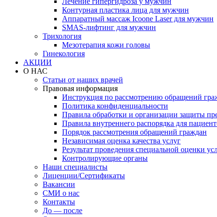
Лечение гипергидроза у мужчин
Контурная пластика лица для мужчин
Аппаратный массаж Icoone Laser для мужчин
SMAS-лифтинг для мужчин
Трихология
Мезотерапия кожи головы
Гинекология
АКЦИИ
О НАС
Статьи от наших врачей
Правовая информация
Инструкция по рассмотрению обращений гра
Политика конфиденциальности
Правила обработки и организации защиты п
Правила внутреннего распорядка для пациент
Порядок рассмотрения обращений граждан
Независимая оценка качества услуг
Результат проведения специальной оценки ус
Контролирующие органы
Наши специалисты
Лиценции/Сертификаты
Вакансии
СМИ о нас
Контакты
До — после