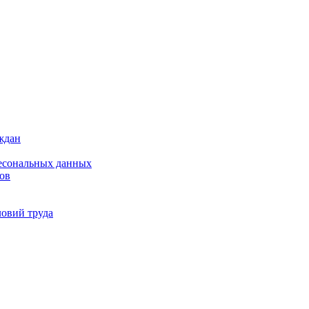
ждан
ресональных данных
ов
ловий труда