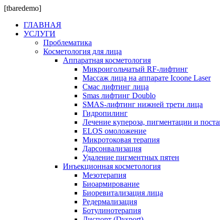
[tbaredemo]
ГЛАВНАЯ
УСЛУГИ
Проблематика
Косметология для лица
Аппаратная косметология
Микроигольчатый RF-лифтинг
Массаж лица на аппарате Icoone Laser
Смас лифтинг лица
Smas лифтинг Doublo
SMAS-лифтинг нижней трети лица
Гидропилинг
Лечение купероза, пигментации и поста
ELOS омоложение
Микротоковая терапия
Дарсонвализация
Удаление пигментных пятен
Инъекционная косметология
Мезотерапия
Биоармирование
Биоревитализация лица
Редермализация
Ботулинотерапия
Диспорт (Dysport)