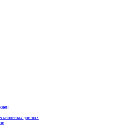
ждан
ресональных данных
ов