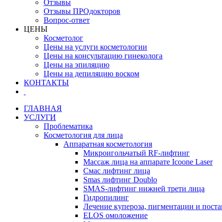
Отзывы
Отзывы ПРОдокторов
Вопрос-ответ
ЦЕНЫ
Косметолог
Цены на услуги косметологии
Цены на консультацию гинеколога
Цены на эпиляцию
Цены на депиляцию воском
КОНТАКТЫ
ГЛАВНАЯ
УСЛУГИ
Проблематика
Косметология для лица
Аппаратная косметология
Микроигольчатый RF-лифтинг
Массаж лица на аппарате Icoone Laser
Смас лифтинг лица
Smas лифтинг Doublo
SMAS-лифтинг нижней трети лица
Гидропилинг
Лечение купероза, пигментации и поста
ELOS омоложение