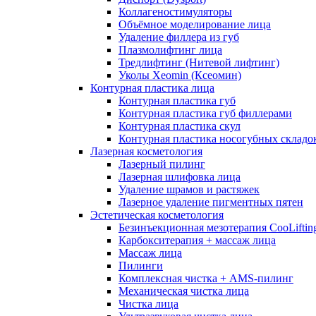
Коллагеностимуляторы
Объёмное моделирование лица
Удаление филлера из губ
Плазмолифтинг лица
Тредлифтинг (Нитевой лифтинг)
Уколы Xeomin (Ксеомин)
Контурная пластика лица
Контурная пластика губ
Контурная пластика губ филлерами
Контурная пластика скул
Контурная пластика носогубных складо
Лазерная косметология
Лазерный пилинг
Лазерная шлифовка лица
Удаление шрамов и растяжек
Лазерное удаление пигментных пятен
Эстетическая косметология
Безинъекционная мезотерапия CooLiftin
Карбокситерапия + массаж лица
Массаж лица
Пилинги
Комплексная чистка + AMS-пилинг
Механическая чистка лица
Чистка лица