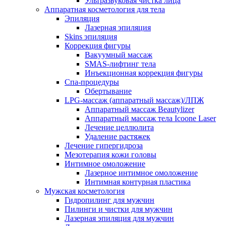
Ультразвуковая чистка лица
Аппаратная косметология для тела
Эпиляция
Лазерная эпиляция
Skins эпиляция
Коррекция фигуры
Вакуумный массаж
SMAS-лифтинг тела
Инъекционная коррекция фигуры
Спа-процедуры
Обертывание
LPG-массаж (аппаратный массаж)/ЛПЖ
Аппаратный массаж Beautylizer
Аппаратный массаж тела Icoone Laser
Лечение целлюлита
Удаление растяжек
Лечение гипергидроза
Мезотерапия кожи головы
Интимное омоложение
Лазерное интимное омоложение
Интимная контурная пластика
Мужская косметология
Гидропилинг для мужчин
Пилинги и чистки для мужчин
Лазерная эпиляция для мужчин