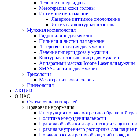
Лечение гипергидроза
Мезотерапия кожи головы
Интимное омоложение
Лазерное интимное омоложение
Интимная контурная пластика
Мужская косметология
Гидропилинг для мужчин
Пилинги и чистки для мужчин
Лазерная эпиляция для мужчин
Лечение гипергидроза у мужчин
Контурная пластика лица для мужчин
Аппаратный массаж Icoone Laser для мужчин
SMAS-лифтинг для мужчин
Трихология
Мезотерапия кожи головы
Гинекология
АКЦИИ
О НАС
Статьи от наших врачей
Правовая информация
Инструкция по рассмотрению обращений гра
Политика конфиденциальности
Правила обработки и организации защиты п
Правила внутреннего распорядка для пациент
Порядок рассмотрения обращений граждан