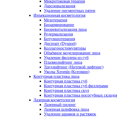
Микротоковая терапия
Дарсонвализация
Удаление пигментных пятен
Инъекционная косметология
Мезотерапия
Биоармирование
Биоревитализация лица
Редермализация
Ботулинотерапия
Диспорт (Dysport)
Коллагеностимуляторы
Объёмное моделирование лица
Удаление филлера из губ
Плазмолифтинг лица
Тредлифтинг (Нитевой лифтинг)
Уколы Xeomin (Ксеомин)
Контурная пластика лица
Контурная пластика губ
Контурная пластика губ филлерами
Контурная пластика скул
Контурная пластика носогубных складо
Лазерная косметология
Лазерный пилинг
Лазерная шлифовка лица
Удаление шрамов и растяжек