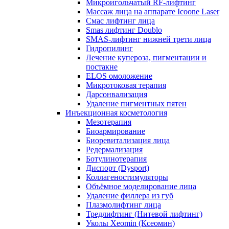
Микроигольчатый RF-лифтинг
Массаж лица на аппарате Icoone Laser
Смас лифтинг лица
Smas лифтинг Doublo
SMAS-лифтинг нижней трети лица
Гидропилинг
Лечение купероза, пигментации и
постакне
ELOS омоложение
Микротоковая терапия
Дарсонвализация
Удаление пигментных пятен
Инъекционная косметология
Мезотерапия
Биоармирование
Биоревитализация лица
Редермализация
Ботулинотерапия
Диспорт (Dysport)
Коллагеностимуляторы
Объёмное моделирование лица
Удаление филлера из губ
Плазмолифтинг лица
Тредлифтинг (Нитевой лифтинг)
Уколы Xeomin (Ксеомин)