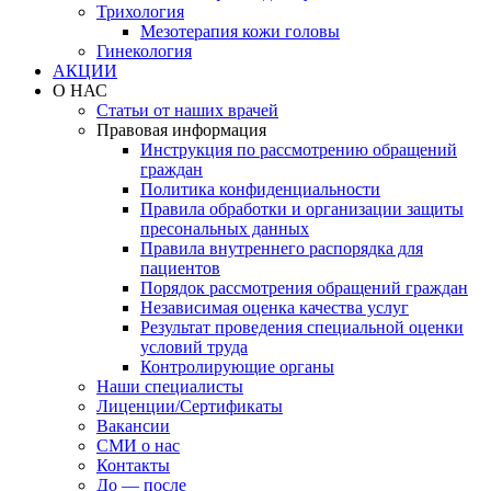
Трихология
Мезотерапия кожи головы
Гинекология
АКЦИИ
О НАС
Статьи от наших врачей
Правовая информация
Инструкция по рассмотрению обращений
граждан
Политика конфиденциальности
Правила обработки и организации защиты
пресональных данных
Правила внутреннего распорядка для
пациентов
Порядок рассмотрения обращений граждан
Независимая оценка качества услуг
Результат проведения специальной оценки
условий труда
Контролирующие органы
Наши специалисты
Лиценции/Сертификаты
Вакансии
СМИ о нас
Контакты
До — после