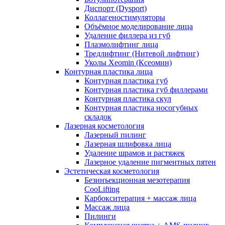
Диспорт (Dysport)
Коллагеностимуляторы
Объёмное моделирование лица
Удаление филлера из губ
Плазмолифтинг лица
Тредлифтинг (Нитевой лифтинг)
Уколы Xeomin (Ксеомин)
Контурная пластика лица
Контурная пластика губ
Контурная пластика губ филлерами
Контурная пластика скул
Контурная пластика носогубных
складок
Лазерная косметология
Лазерный пилинг
Лазерная шлифовка лица
Удаление шрамов и растяжек
Лазерное удаление пигментных пятен
Эстетическая косметология
Безинъекционная мезотерапия
CooLifting
Карбокситерапия + массаж лица
Массаж лица
Пилинги