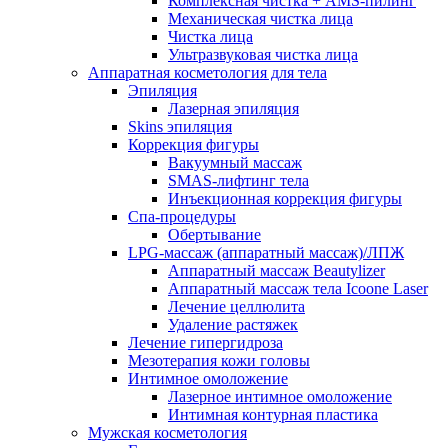
Комплексная чистка + AMS-пилинг
Механическая чистка лица
Чистка лица
Ультразвуковая чистка лица
Аппаратная косметология для тела
Эпиляция
Лазерная эпиляция
Skins эпиляция
Коррекция фигуры
Вакуумный массаж
SMAS-лифтинг тела
Инъекционная коррекция фигуры
Спа-процедуры
Обертывание
LPG-массаж (аппаратный массаж)/ЛПЖ
Аппаратный массаж Beautylizer
Аппаратный массаж тела Icoone Laser
Лечение целлюлита
Удаление растяжек
Лечение гипергидроза
Мезотерапия кожи головы
Интимное омоложение
Лазерное интимное омоложение
Интимная контурная пластика
Мужская косметология