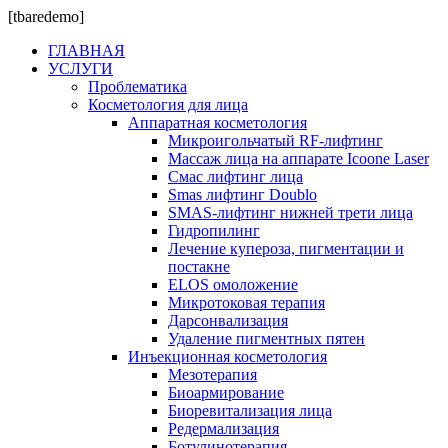
[tbaredemo]
ГЛАВНАЯ
УСЛУГИ
Проблематика
Косметология для лица
Аппаратная косметология
Микроигольчатый RF-лифтинг
Массаж лица на аппарате Icoone Laser
Смас лифтинг лица
Smas лифтинг Doublo
SMAS-лифтинг нижней трети лица
Гидропилинг
Лечение купероза, пигментации и
постакне
ELOS омоложение
Микротоковая терапия
Дарсонвализация
Удаление пигментных пятен
Инъекционная косметология
Мезотерапия
Биоармирование
Биоревитализация лица
Редермализация
Ботулинотерапия