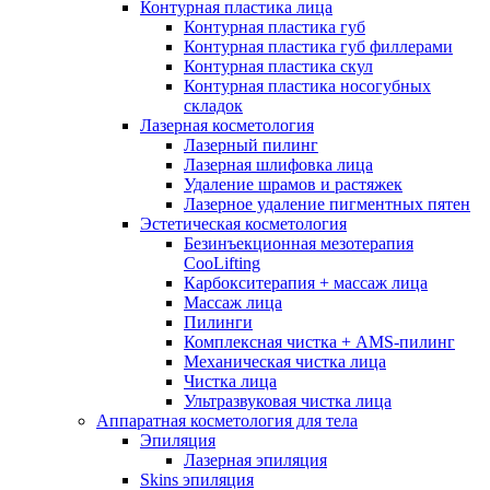
Контурная пластика лица
Контурная пластика губ
Контурная пластика губ филлерами
Контурная пластика скул
Контурная пластика носогубных
складок
Лазерная косметология
Лазерный пилинг
Лазерная шлифовка лица
Удаление шрамов и растяжек
Лазерное удаление пигментных пятен
Эстетическая косметология
Безинъекционная мезотерапия
CooLifting
Карбокситерапия + массаж лица
Массаж лица
Пилинги
Комплексная чистка + AMS-пилинг
Механическая чистка лица
Чистка лица
Ультразвуковая чистка лица
Аппаратная косметология для тела
Эпиляция
Лазерная эпиляция
Skins эпиляция