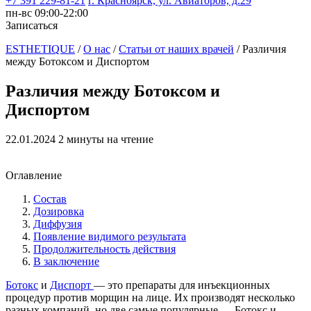
+7 391 229-81-21
г. Красноярск, ул. Авиаторов, д.29
пн-вс 09:00-22:00
Записаться
ESTHETIQUE
/
О нас
/
Статьи от наших врачей
/
Различия
между Ботоксом и Диспортом
Различия между Ботоксом и
Диспортом
22.01.2024
2 минуты на чтение
Оглавление
Состав
Дозировка
Диффузия
Появление видимого результата
Продолжительность действия
В заключение
Ботокс
и
Диспорт
— это препараты для инъекционных
процедур против морщин на лице. Их производят несколько
разных компаний, но две самые популярные — Ботокс и