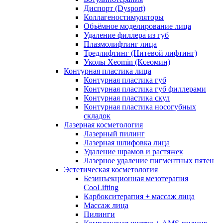
Диспорт (Dysport)
Коллагеностимуляторы
Объёмное моделирование лица
Удаление филлера из губ
Плазмолифтинг лица
Тредлифтинг (Нитевой лифтинг)
Уколы Xeomin (Ксеомин)
Контурная пластика лица
Контурная пластика губ
Контурная пластика губ филлерами
Контурная пластика скул
Контурная пластика носогубных
складок
Лазерная косметология
Лазерный пилинг
Лазерная шлифовка лица
Удаление шрамов и растяжек
Лазерное удаление пигментных пятен
Эстетическая косметология
Безинъекционная мезотерапия
CooLifting
Карбокситерапия + массаж лица
Массаж лица
Пилинги