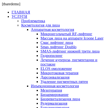
[tbaredemo]
ГЛАВНАЯ
УСЛУГИ
Проблематика
Косметология для лица
Аппаратная косметология
Микроигольчатый RF-лифтинг
Массаж лица на аппарате Icoone Laser
Смас лифтинг лица
Smas лифтинг Doublo
SMAS-лифтинг нижней трети лица
Гидропилинг
Лечение купероза, пигментации и
постакне
ELOS омоложение
Микротоковая терапия
Дарсонвализация
Удаление пигментных пятен
Инъекционная косметология
Мезотерапия
Биоармирование
Биоревитализация лица
Редермализация
Ботулинотерапия