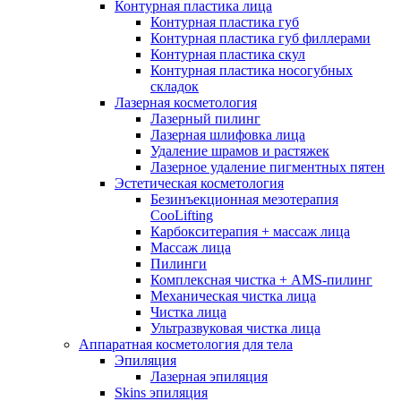
Контурная пластика лица
Контурная пластика губ
Контурная пластика губ филлерами
Контурная пластика скул
Контурная пластика носогубных
складок
Лазерная косметология
Лазерный пилинг
Лазерная шлифовка лица
Удаление шрамов и растяжек
Лазерное удаление пигментных пятен
Эстетическая косметология
Безинъекционная мезотерапия
CooLifting
Карбокситерапия + массаж лица
Массаж лица
Пилинги
Комплексная чистка + AMS-пилинг
Механическая чистка лица
Чистка лица
Ультразвуковая чистка лица
Аппаратная косметология для тела
Эпиляция
Лазерная эпиляция
Skins эпиляция