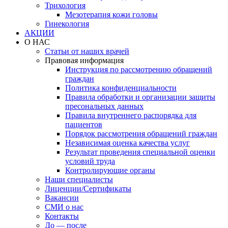
Трихология
Мезотерапия кожи головы
Гинекология
АКЦИИ
О НАС
Статьи от наших врачей
Правовая информация
Инструкция по рассмотрению обращений
граждан
Политика конфиденциальности
Правила обработки и организации защиты
пресональных данных
Правила внутреннего распорядка для
пациентов
Порядок рассмотрения обращений граждан
Независимая оценка качества услуг
Результат проведения специальной оценки
условий труда
Контролирующие органы
Наши специалисты
Лиценции/Сертификаты
Вакансии
СМИ о нас
Контакты
До — после