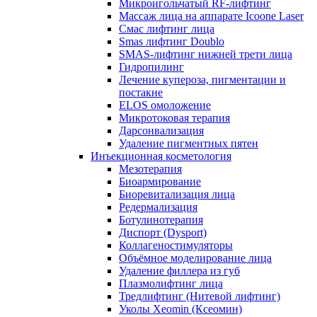
Микроигольчатый RF-лифтинг
Массаж лица на аппарате Icoone Laser
Смас лифтинг лица
Smas лифтинг Doublo
SMAS-лифтинг нижней трети лица
Гидропилинг
Лечение купероза, пигментации и
постакне
ELOS омоложение
Микротоковая терапия
Дарсонвализация
Удаление пигментных пятен
Инъекционная косметология
Мезотерапия
Биоармирование
Биоревитализация лица
Редермализация
Ботулинотерапия
Диспорт (Dysport)
Коллагеностимуляторы
Объёмное моделирование лица
Удаление филлера из губ
Плазмолифтинг лица
Тредлифтинг (Нитевой лифтинг)
Уколы Xeomin (Ксеомин)