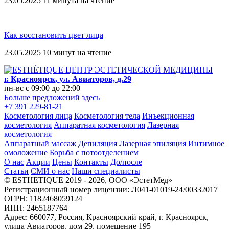
23.05.2025
11 минута на чтение
Как восстановить цвет лица
23.05.2025
10 минут на чтение
г. Красноярск, ул. Авиаторов, д.29
пн-вс c 09:00 до 22:00
Больше предложений здесь
+7 391 229-81-21
Косметология лица
Косметология тела
Инъекционная
косметология
Аппаратная косметология
Лазерная
косметология
Аппаратный массаж
Депиляция
Лазерная эпиляция
Интимное
омоложение
Борьба с потоотделением
О нас
Акции
Цены
Контакты
До/после
Статьи
СМИ о нас
Наши специалисты
© ESTHETIQUE 2019 - 2026, ООО «ЭстетМед»
Регистрационный номер лицензии: Л041-01019-24/00332017
ОГРН: 1182468059124
ИНН: 2465187764
Адрес: 660077, Россия, Красноярский край, г. Красноярск,
улица Авиаторов, дом 29, помещение 195