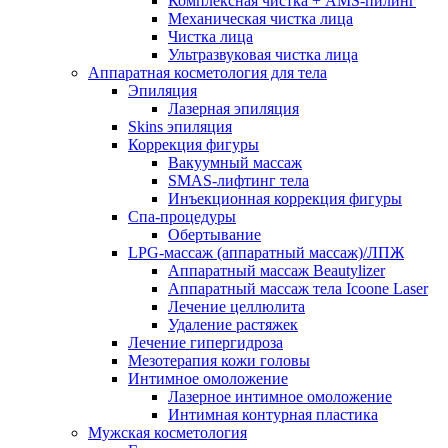
Комплексная чистка + AMS-пилинг
Механическая чистка лица
Чистка лица
Ультразвуковая чистка лица
Аппаратная косметология для тела
Эпиляция
Лазерная эпиляция
Skins эпиляция
Коррекция фигуры
Вакуумный массаж
SMAS-лифтинг тела
Инъекционная коррекция фигуры
Спа-процедуры
Обертывание
LPG-массаж (аппаратный массаж)/ЛПЖ
Аппаратный массаж Beautylizer
Аппаратный массаж тела Icoone Laser
Лечение целлюлита
Удаление растяжек
Лечение гипергидроза
Мезотерапия кожи головы
Интимное омоложение
Лазерное интимное омоложение
Интимная контурная пластика
Мужская косметология